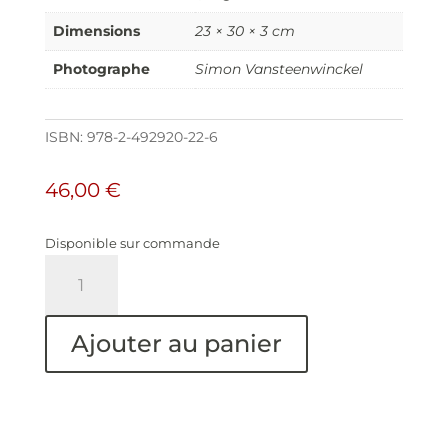
Dimensions
23 × 30 × 3 cm
Photographe
Simon Vansteenwinckel
ISBN:
978-2-492920-22-6
46,00
€
Disponible sur commande
quantité
de
Aux
Ombres
Ajouter au panier