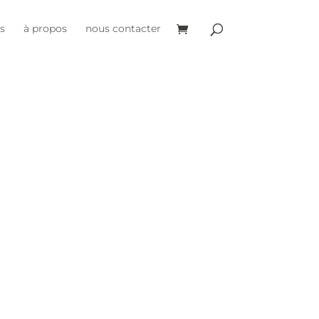
es
à propos
nous contacter