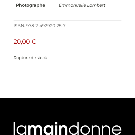
Photographe
Emmanuelle Lambert
ISBN:
978-2-492920-25-7
20,00
€
Rupture de stock