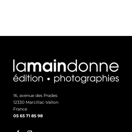
reviennent
16, avenue des Prades
12330 Marcillac-Vallon
France
05 65 71 85 98