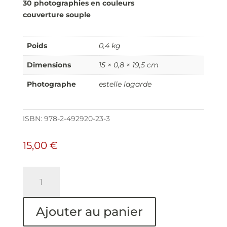
30 photographies
en couleurs
couverture souple
Poids
0,4 kg
Dimensions
15 × 0,8 × 19,5 cm
Photographe
estelle lagarde
ISBN:
978-2-492920-23-3
15,00
€
quantité
de
Les
Jours
Ajouter au panier
qui