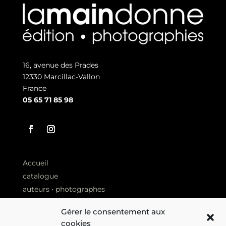
16, avenue des Prades
12330 Marcillac-Vallon
France
05 65 71 85 98
Accueil
catalogue
auteurs • photographes
Revue de presse
Gérer le consentement aux
Librairies
cookies