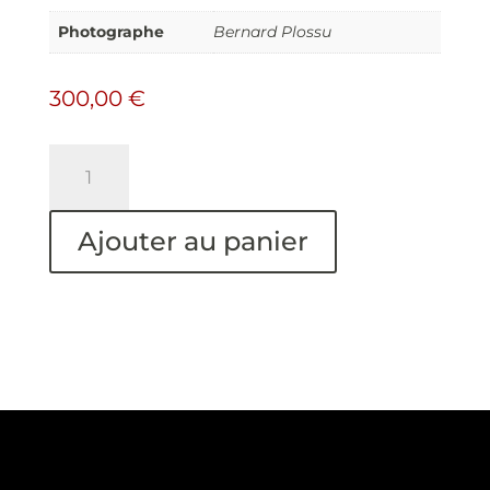
Photographe
Bernard Plossu
300,00
€
quantité
de
Mucho
amor
Ajouter au panier
-
édition
limitée
(version
2)