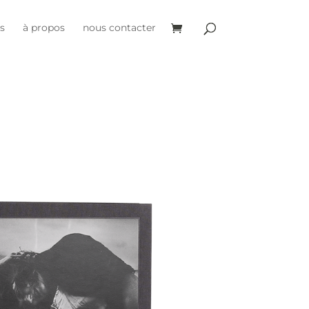
es
à propos
nous contacter